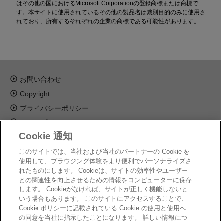
はその他の国におけるMicrosoft Corporationの登録商標または商標で
す。本サイトに使用されているその他の製品名は識別目的のみに使用さ
れており、所有するそれぞれの企業の商標である可能性があります。
お問い合わせ
Copyright
プライバシーポリシー
Cookieポリシー
Cookie 通知
商標について
法人向けサイトへ
このサイトでは、当社および当社のパートナーの Cookie を
使用して、ブラウジング体験をより便利でパーソナライズさ
Cookie の設定
れたものにします。 Cookieは、サイトの効率性やユーザー
との関連性を向上させるための情報をコンピューターに保存
©
2026 Advanced Micro Devices, Inc
します。 Cookieがなければ、サイトが正しく機能しないと
いう場合もあります。 このサイトにアクセスすることで、
Cookie ポリシーに記載されている Cookie の使用と使用へ
の同意を当社に指示したことになります。 詳しい情報につ