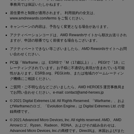
事務局では保証いたしかねます。
居住要件と制限が適用されます。 利用規約の全文は、
www.amdrewards.com/terms をご覧ください。
キャンペーンの内容は、予告なく変更となる場合があります。
アクティベーションコードは、AMD Rewardsサイトから順次お送りされ
ますが、申請の順番でなく前後する場合もございます。
アクティベートできない等ございましたら、AMD Rewordsサイトへお問
い合わせください。
PC版「Warframe」は、ESRBで「M（17歳以上）」、PEGIで「18」に
レーティングされています。お子様に不適切な表現が含まれている可能
性があります。ESRB.org、PEGI.info、または地域のゲームレーティン
グ機構にご相談ください。
ご質問・ご不明な点などございましたら、AMD HEROES 運営事務局ま
でお問い合わせください。e-mail: contact@amd-heroes.jp
© 2021 Digital Extremes Ltd. All Rights Reserved. 「Warframe」、およ
びWarframeのロゴ、「Evolution Engine」は Digital Extremes Ltd. の登
録商標です。
© 2021 Advanced Micro Devices, Inc. All rights reserved. AMD、AMD
Arrowロゴ、Ryzen、Radeon、RDNA、およびその組み合わせは、
Advanced Micro Devices, Inc.の商標です。DirectXは、米国および/また