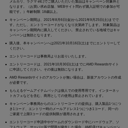
メルカリ、ラクマ etc.)でご購入いただいた製品はキャンペーン対象外と
なります。（お買い求め店舗、WEBサイト問わず購入証明での参加が可
能です。）年齢制限: 18歳以上。
キャンペーン期間は、2021年8月6日(金)から2021年9月25日(土)までで
す。ただし、エントリーコードがなくなり次第終了します。 対象製品は
キャンペーン期間内に購入してください。 禁止されている地域ではキャ
ンペーンは無効となります。
購入後、本キャンペーンへは2021年10月16日(土)までにエントリーして
ください。
エントリーコードは事務局よりお送りいたします。
エントリーコードは、2021年10月30日(土)までにAMD Rewardsサイト
に申請してください。その後は無効になります。
AMD Rewardsサイトのアカウントが無い場合は、新規アカウントの作成
が必要です。
もらえるゲームアイテムパックは個人での使用専用です。インターネッ
トカフェなどを含む、商用としての使用は禁止されています。
キャンペーン事務局からのエントリーコードの提供は、購入製品1つにつ
き1コード、エントリー時のメールアドレス1つにつき1コード、同一の
ご家庭で上限3コードの提供制限が適用されます。
エントリーコード申請中やゲームのダウンロード中にハードウェア、ソ
フトウェア、サーバー等で問題が発生した場合、AMD及びキャンペーン