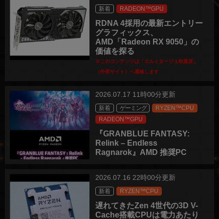
新着
RADEON™GPU
RDNA 4採用の最新エントリー
グラフィックス、
AMD「Radeon RX 9050」の
価値を探る
※このコンテンツは「エルミタージュ秋葉原」
（外部サイト）へ遷移します
2026.07.17 11時00分更新
新着
ゲーミング
RYZEN™CPU
RADEON™GPU
『GRANBLUE FANTASY:
Relink – Endless
Ragnarok』AMD 推奨PC
2026.07.16 22時00分更新
新着
RYZEN™CPU
遅れてきたZen 4世代の3D V-
Cache搭載CPUは電力あたり