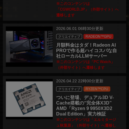
※このコンテンツは
「CGWORLD.JP」（外部サイト）へ
遷移します
2026.06.01 06時30分更新
クリエイティブ
RADEON™GPU
月額料金はタダ！Radeon AI
PROで作る超ハイコスパな自
社ローカルLLMサーバー
※このコンテンツは「PC Watch」
（外部サイト）へ遷移します
2026.04.22 22時00分更新
クリエイティブ
RYZEN™CPU
ついに登場、デュアル3D V-
Cache搭載の“完全体X3D”
AMD「Ryzen 9 9950X3D2
Dual Edition」実力検証
※このコンテンツは「エルミタージ
ュ秋葉原」（外部サイト）へ遷移し