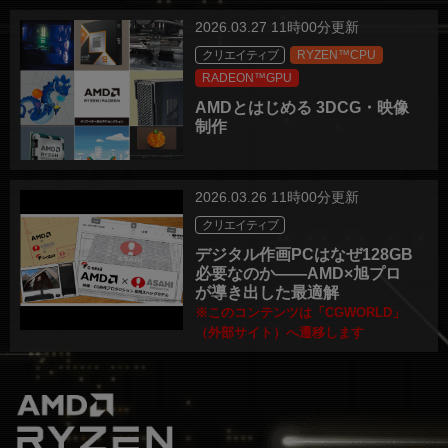
2026.03.27 11時00分更新
クリエイティブ
RYZEN™CPU
RADEON™GPU
AMDとはじめる 3DCG・映像
制作
2026.03.26 11時00分更新
クリエイティブ
デジタル作画PCはなぜ128GB
必要なのか――AMD×旭プロ
が導き出した最適解
※このコンテンツは「CGWORLD」
（外部サイト）へ遷移します