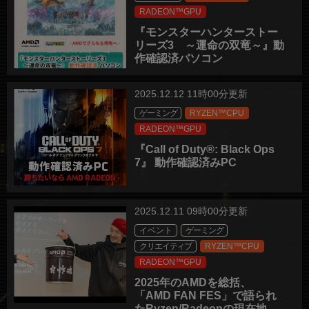
RADEON™GPU
『モンスターハンターストー
リーズ3 ～運命の双竜～』動
作確認済パソコン
2025.12.12 11時00分更新
ゲーミング
RYZEN™CPU
RADEON™GPU
『Call of Duty®: Black Ops
7』 動作確認済みPC
2025.12.11 09時00分更新
イベント
ゲーミング
クリエイティブ
RYZEN™CPU
RADEON™GPU
2025年のAMDを総括、
「AMD FAN FES」で語られ
たRyzen/Radeonの現在地