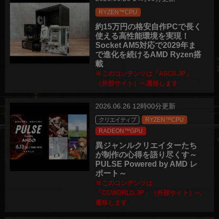
RYZEN™CPU
約15万円の格安自作PCで長く
使える高性能環境を実現！
Socket AM5対応で2029年ま
で進化を続けるAMD Ryzen搭
載
※このコンテンツは「ASCII.JP」
（外部サイト）へ遷移します
2026.06.26 12時00分更新
クリエイティブ
RYZEN™CPU
RADEON™GPU
異ジャンルクリエイターたち
が制作の心得を語り尽くす～
PULSE Powered by AMD レ
ポート～
※このコンテンツは
「CGWORLD.JP」（外部サイト）へ
遷移します