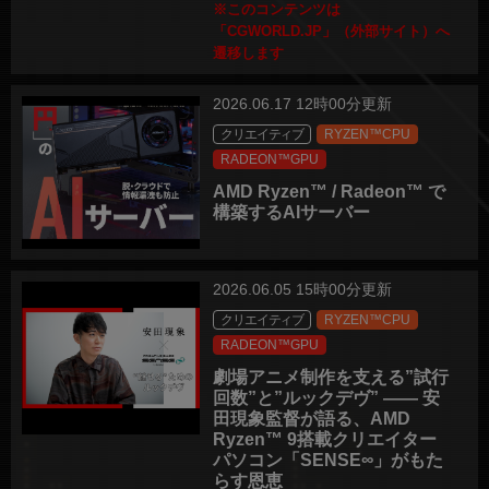
※このコンテンツは
「CGWORLD.JP」（外部サイト）へ
遷移します
2026.06.17 12時00分更新
クリエイティブ
RYZEN™CPU
RADEON™GPU
AMD Ryzen™ / Radeon™ で
構築するAIサーバー
2026.06.05 15時00分更新
クリエイティブ
RYZEN™CPU
RADEON™GPU
劇場アニメ制作を支える”試行
回数”と”ルックデヴ” ―― 安
田現象監督が語る、AMD
Ryzen™ 9搭載クリエイター
パソコン「SENSE∞」がもた
らす恩恵