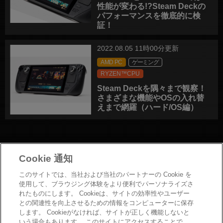
性能が変わる!?Steam Deckの
パフォーマンスを徹底的に検
証！
2022.08.05 11時00分更新
AMD PC
ゲーミング
RYZEN™CPU
Steam Deckを隅々まで観察！
さまざまな機能やOSの入れ替
えまで網羅（ハード/OS編）
Cookie 通知
このサイトでは、当社および当社のパートナーの Cookie を
お問い合わせ
使用して、ブラウジング体験をより便利でパーソナライズさ
れたものにします。 Cookieは、サイトの効率性やユーザー
Copyright
との関連性を向上させるための情報をコンピューターに保存
プライバシーポリシー
します。 Cookieがなければ、サイトが正しく機能しないと
Cookieポリシー
いう場合もあります。 このサイトにアクセスすることで、