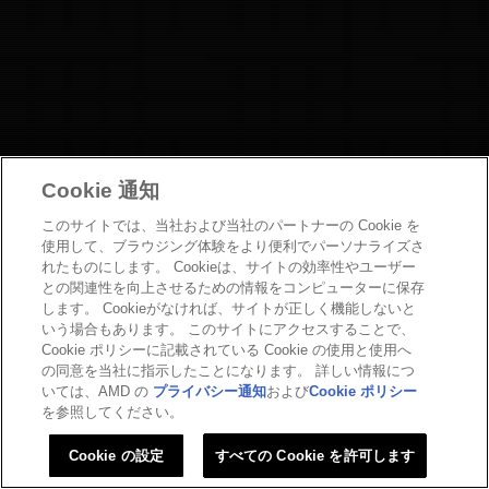
Cookie 通知
このサイトでは、当社および当社のパートナーの Cookie を
お問い合わせ
使用して、ブラウジング体験をより便利でパーソナライズさ
れたものにします。 Cookieは、サイトの効率性やユーザー
Copyright
との関連性を向上させるための情報をコンピューターに保存
プライバシーポリシー
します。 Cookieがなければ、サイトが正しく機能しないと
Cookieポリシー
いう場合もあります。 このサイトにアクセスすることで、
商標について
Cookie ポリシーに記載されている Cookie の使用と使用へ
の同意を当社に指示したことになります。 詳しい情報につ
法人向けサイトへ
いては、AMD の
プライバシー通知
および
Cookie ポリシー
Cookie の設定
を参照してください。
©
2026 Advanced Micro Devices, Inc
Cookie の設定
すべての Cookie を許可します