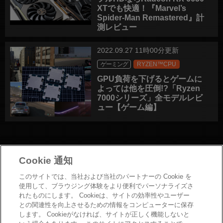
XTでも快適！『Marvel’s
Spider-Man Remastered』計
測レビュー
2022.09.27 11時00分更新
ゲーミング
RYZEN™CPU
GPU負荷を下げるとゲームに
よっては他を圧倒!?「Ryzen
7000シリーズ」全モデルレビ
ュー【ゲーム編】
Cookie 通知
このサイトでは、当社および当社のパートナーの Cookie を
お問い合わせ
使用して、ブラウジング体験をより便利でパーソナライズさ
れたものにします。 Cookieは、サイトの効率性やユーザー
Copyright
との関連性を向上させるための情報をコンピューターに保存
プライバシーポリシー
します。 Cookieがなければ、サイトが正しく機能しないと
Cookieポリシー