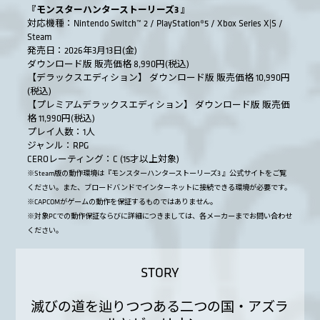
『モンスターハンターストーリーズ3 』
対応機種：Nintendo Switch™ 2 / PlayStation®5 / Xbox Series X|S /
Steam
発売日：2026年3月13日(金)
ダウンロード版 販売価格 8,990円(税込)
【デラックスエディション】 ダウンロード版 販売価格 10,990円
(税込)
【プレミアムデラックスエディション】 ダウンロード版 販売価
格 11,990円(税込)
プレイ人数：1人
ジャンル：RPG
CEROレーティング：C (15才以上対象)
※Steam版の動作環境は『モンスターハンターストーリーズ3 』公式サイトをご覧
ください。また、ブロードバンドでインターネットに接続できる環境が必要です。
※CAPCOMがゲームの動作を保証するものではありません。
※対象PCでの動作保証ならびに詳細につきましては、各メーカーまでお問い合わせ
ください。
STORY
滅びの道を辿りつつある二つの国・アズラ