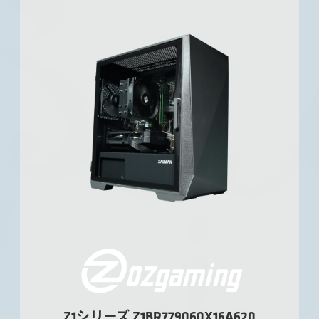
Z1シリーズ Z1BR779060X16A620