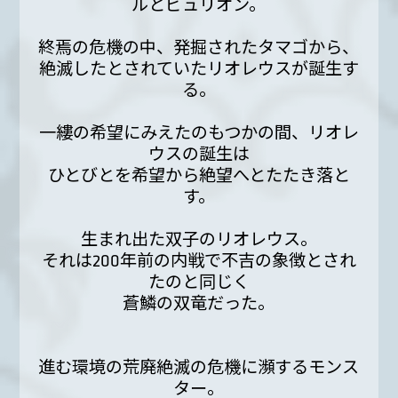
ルとビュリオン。
終焉の危機の中、発掘されたタマゴから、
絶滅したとされていたリオレウスが誕生す
る。
一縷の希望にみえたのもつかの間、リオレ
ウスの誕生は
ひとびとを希望から絶望へとたたき落と
す。
生まれ出た双子のリオレウス。
それは200年前の内戦で不吉の象徴とされ
たのと同じく
蒼鱗の双竜だった。
進む環境の荒廃絶滅の危機に瀕するモンス
ター。