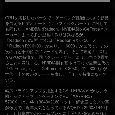
GPUを搭載したパーツで、ゲーミング性能に大きく影響
を与えるビデオカード（グラフィックボード）に関して
も同じだ。AMD製のRadeon、NVIDIA製のGeForceとメ
ーカーによって多少型番の作りは異なるが、
「Radeon」の現行世代は「Radeon RX 6×50」と
「Radeon RX 6×00」があり、「6000」が世代で、その
次の百と十の位でグレードを表す。そして末尾の「XT」
がGPUの特徴で、同じグレードでも、より上位に位置す
ることを意味する。NVIDIA製も基本は同じで最新世代の
「GeForce」は、「GeForce RTX 30×0」で「3000」が
世代、十の位がグレードを表し、「Ti」が特徴になって
いる。
幅広いラインアップを用意するGALLERIAの中から、今
回ピックアップしたゲーミングPC「XA7R-R37T
5700X」は、4K（3840×2160ドット）解像度に次いで高
解像度で、近年人気となっているWQHD（2560×1440ド
ット）解像度でのゲームプレイに十分狙いを定められる