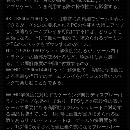
表示されるため、写真の編集、動画の加工などといった
アプリケーションを利用する際の操作性にも影響する。
4K（3840×2160ドット）は非常に高精細でゲームを表示
できるが、そのぶん要求されるPCの性能も大幅にアップ
し、快適なゲームプレイを可能にするには、どうしても
高額になる。そして最も一般的で、求められるゲーミン
グPCのスペックもダウンするのが、フル
HD（1920×1080ドット）解像度になるが、ゲーム内キ
ャラクターの輪郭がぼやけるなど、物足りなさを感じ
る。この両解像度の中間に位置するのが、
WQHD（2560×1440ドット）解像度で、高精細な描画に
よる美麗な描画でのゲームプレイをバランスの良いスペ
ックで楽しむことができる。
WQHD解像度に対応するゲーミング向けディスプレーは
ラインアップを増やしており、FPSなどの競技性の高い
ゲームで重要になる高駆動リフレッシュレートに対応す
る製品も増えている。1秒間に画像が書き換えられる回
数であるリフレッシュレートは、ゲームの快適度を表
し、1秒間に表示される静止画の数になるフレームレー