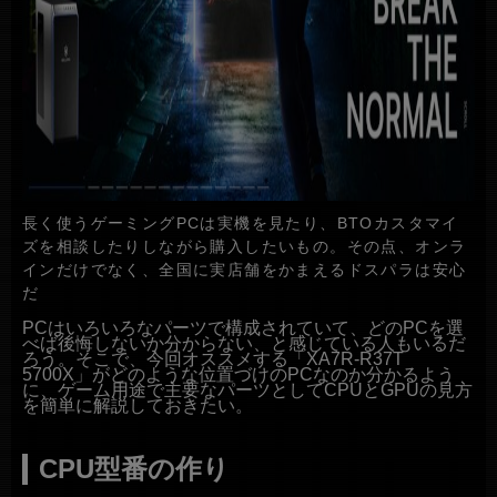
長く使うゲーミングPCは実機を見たり、BTOカスタマイ
ズを相談したりしながら購入したいもの。その点、オンラ
インだけでなく、全国に実店舗をかまえるドスパラは安心
だ
PCはいろいろなパーツで構成されていて、どのPCを選
べば後悔しないか分からない、と感じている人もいるだ
ろう。そこで、今回オススメする「XA7R-R37T
5700X」がどのような位置づけのPCなのか分かるよう
に、ゲーム用途で主要なパーツとしてCPUとGPUの見方
を簡単に解説しておきたい。
CPU型番の作り