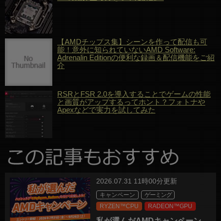
【AMDチップス集】シーンを作って配信も可
能！意外に知られていないAMD Software:
Adrenalin Editionの便利な録画＆配信機能をご紹
介
RSRとFSR 2.0を導入することでゲームの性能
と画質がアップするってホント？フォトナや
Apexなどで実力を試してみた
2026.07.31 11時00分更新
キャンペーン
ゲーミング
RYZEN™CPU
RADEON™GPU
私が選んだAMDキャンペーン