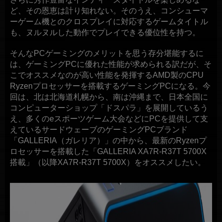
ど、その恩恵は計り知れない。そのうえ、コンシューマ
ーゲーム機とのクロスプレイに対応するゲームタイトル
も、ヌルヌルした動作でプレイできる優位性を持つ。
そんなPCゲーミングのメリットを思う存分堪能するに
は、ゲーミングPCに優れた性能が求められる訳だが、そ
こでオススメなのが高い性能を発揮するAMD製のCPU
Ryzenプロセッサーを搭載するゲーミングPCになる。今
回は、北は北海道札幌から、南は沖縄まで、日本全国に
コンピューターショップ「ドスパラ」を展開しているう
え、多くのeスポーツゲーム大会などにPCを提供して支
えているサードウェーブのゲーミングPCブランド
「GALLERIA（ガレリア）」の中から、最新のRyzenプ
ロセッサーを搭載した「GALLERIA XA7R-R37T 5700X
搭載」（以降XA7R-R37T 5700X）をオススメしたい。