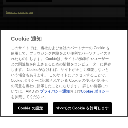
Tweets by amdjapan
Cookie 通知
このサイトでは、当社および当社のパートナーの Cookie を
使用して、ブラウジング体験をより便利でパーソナライズさ
れたものにします。 Cookieは、サイトの効率性やユーザー
との関連性を向上させるための情報をコンピューターに保存
お問い合わせ
します。 Cookieがなければ、サイトが正しく機能しないと
Copyright
いう場合もあります。 このサイトにアクセスすることで、
Cookie ポリシーに記載されている Cookie の使用と使用へ
プライバシーポリシー
の同意を当社に指示したことになります。 詳しい情報につ
Cookieポリシー
いては、AMD の
プライバシー通知
および
Cookie ポリシー
商標について
を参照してください。
法人向けサイトへ
Cookie の設定
すべての Cookie を許可します
Cookie の設定
©
2026 Advanced Micro Devices, Inc