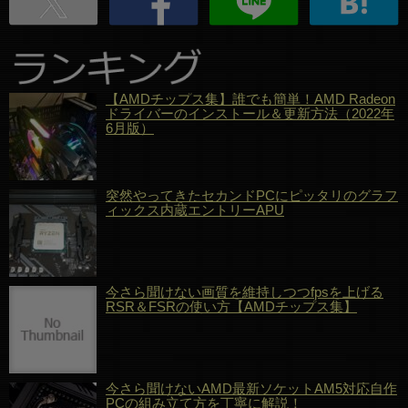
【AMDチップス集】誰でも簡単！AMD Radeon
ドライバーのインストール＆更新方法（2022年
6月版）
突然やってきたセカンドPCにピッタリのグラフ
ィックス内蔵エントリーAPU
今さら聞けない画質を維持しつつfpsを上げる
RSR＆FSRの使い方【AMDチップス集】
今さら聞けないAMD最新ソケットAM5対応自作
PCの組み立て方を丁寧に解説！