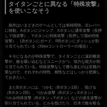
タイタンごとに異なる「特殊攻撃」
を使いこなそう
操作はいまどきのゲームとしては単純明快。左レバー
に移動、Aボタンにジャンプ、Xボタンに通常攻撃（長押
しで強攻撃）、Yボタンに特殊攻撃（長押しで溜め特殊
攻撃）、LBボタンにガード、RBボタンにダッシュが割
り当てられている（Xboxコントローラーの場合）。
キモになるのが特殊攻撃で、タイタンごとに遠距離攻
撃や、敵を吸い込むなどユニークかつ、強力な能力が割
り当てられている。特殊攻撃なしで勝ち進むのは至難の
業なので、それぞれの特性、相性などはしっかり把握し
ておきたい。
またBボタンには、つかむ（Bボタン1回）、投げる
（Bボタン2回）、つかみ攻撃（Bボタン→Xボタン）、
つかみ特殊攻撃（Bボタン→Yボタン）などの派生攻撃が
割り当てられている。ビルを投げたり、巨木で敵を殴る