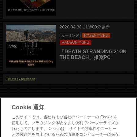
2026.04.30 11時00分更新
ゲーミング
RYZEN™CPU
RADEON™GPU
「DEATH STRANDING 2: ON
THE BEACH」推奨PC
Tweets by amdjapan
Cookie 通知
このサイトでは、当社および当社のパートナーの Cookie を
使用して、ブラウジング体験をより便利でパーソナライズさ
れたものにします。 Cookieは、サイトの効率性やユーザー
との関連性を向上させるための情報をコンピューターに保存