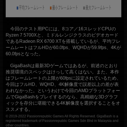
今回のテスト用PCには、8コア／16スレッドCPUの
Ryzen 7 5700Xと、ミドルレンジクラスのビデオカード
であるRadeon RX 6700 XTを搭載しているが、平均フレ
ームレートはフルHDが60.0fps、WQHDが59.9fps、4Kが
60.0fpsとなった。
GigaBashは最新3Dゲームではあるが、前述のとおり
推奨環境のスペックはけっして高くはない。また、本作
はフレームレートの上限が60fpsに設定されているため、
今回はフルHD、WQHD、4K解像度で誤差以上の差が表
われなかった。というわけで今回のAMDプラットフォー
ムでGigaBashをプレイするのなら、高精細な3Dグラフ
ィックを存分に堪能できる4K解像度を選択することをオ
ススメする。
© 2019-2022 Passionrepublic Games All Rights Reserved. GigaBash is a
registered trademark of Passionrepublic Games Sdn Bhd in Malaysia and
other countries.