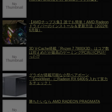
【AMDチップス集】誰でも簡単！AMD Radeon
ドライバーのインストール＆更新方法（2022年
6月版）
3D V-Cache搭載「Ryzen 7 7800X3D」はコア数
は控えめだが最高のゲーミングPC向けCPUだ
った!?
グラボが搭載可能な小型ベアボーン
「DeskMeet」にRadeon RX 6400を入れて実力
をチェック！
勝ちたいなら AMD RADEON PRAGMATA