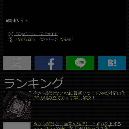
■関連サイト
『GigaBash』 公式サイト
『GigaBash』 製品ページ（Steam）
今さら聞けないAMD最新ソケットAM5対応自作
PCの組み立て方を丁寧に解説！
今さら聞けない画質を維持しつつfpsを上げる
RSR＆FSRの使い方【AMDチップス集】