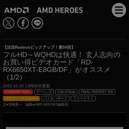
【注目Radeonピックアップ！第59回】
フルHD～WQHDは快適！ 玄人志向の
お買い得ビデオカード「RD-
RX6650XT-E8GB/DF」がオススメ
（1/2）
2022.10.10 11時00分更新
RADEON™GPU
ゲーミング
Call of Duty
FINAL FANTASY XIV
グラフィックスカード
バイオハザード
ファークライ
文●宮崎真一 編集●AMD HEROES編集部