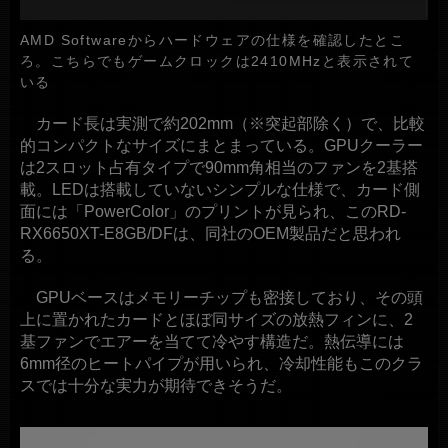
AMD Softwareからハードウェアの仕様を確認したとこ
ろ。こちらでもゲームクロックは2410MHzと表示されて
いる
カード長は実測で約202mm（※突起部除く）で、比較
的コンパクトなサイズにまとまっている。GPUクーラー
は2スロット占有タイプで90mm角相当のファンを2基搭
載。LEDは搭載していないシンプルな仕様で、カード側
面には「PowerColor」のプリントが見られ、このRD-
RX6650XT-E8GB/DFは、同社のOEM製品だと思われ
る。
GPUベースはメモリーチップも密接しており、その頭
上に置かれたカードとほぼ同サイズの放熱フィンに、2
基ファンでエアーを当てて冷やす構造だ。熱伝導には
6mm径のヒートパイプが用いられ、冷却性能もこのクラ
スでは十分な実力が期待できそうだ。