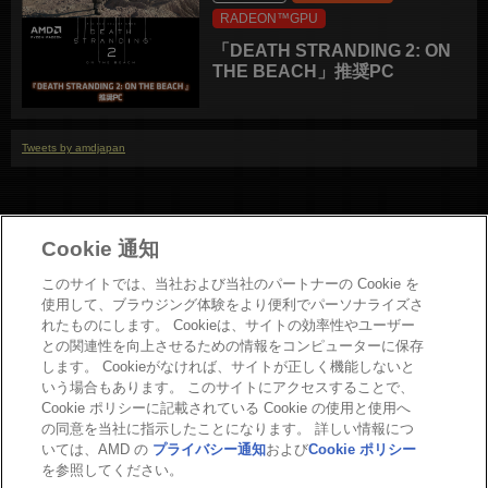
RADEON™GPU
「DEATH STRANDING 2: ON
THE BEACH」推奨PC
Tweets by amdjapan
Cookie 通知
このサイトでは、当社および当社のパートナーの Cookie を
使用して、ブラウジング体験をより便利でパーソナライズさ
れたものにします。 Cookieは、サイトの効率性やユーザー
との関連性を向上させるための情報をコンピューターに保存
お問い合わせ
します。 Cookieがなければ、サイトが正しく機能しないと
Copyright
いう場合もあります。 このサイトにアクセスすることで、
Cookie ポリシーに記載されている Cookie の使用と使用へ
プライバシーポリシー
の同意を当社に指示したことになります。 詳しい情報につ
Cookieポリシー
いては、AMD の
プライバシー通知
および
Cookie ポリシー
商標について
を参照してください。