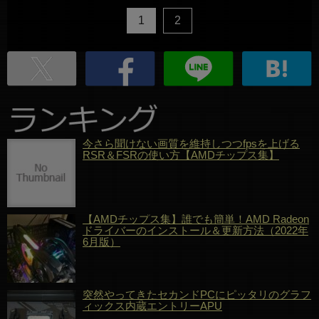
1
2
今さら聞けない画質を維持しつつfpsを上げる
RSR＆FSRの使い方【AMDチップス集】
【AMDチップス集】誰でも簡単！AMD Radeon
ドライバーのインストール＆更新方法（2022年
6月版）
突然やってきたセカンドPCにピッタリのグラフ
ィックス内蔵エントリーAPU