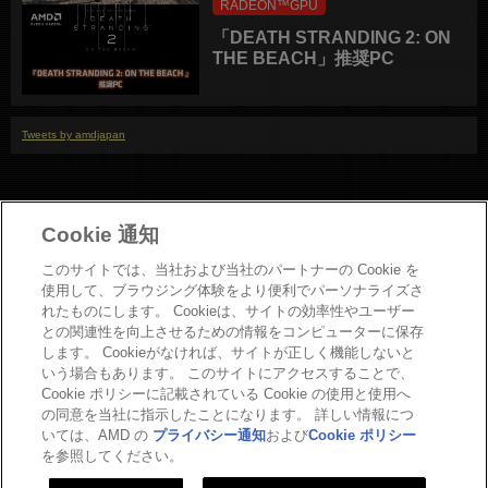
RADEON™GPU
「DEATH STRANDING 2: ON
THE BEACH」推奨PC
Tweets by amdjapan
Cookie 通知
このサイトでは、当社および当社のパートナーの Cookie を
使用して、ブラウジング体験をより便利でパーソナライズさ
れたものにします。 Cookieは、サイトの効率性やユーザー
との関連性を向上させるための情報をコンピューターに保存
お問い合わせ
します。 Cookieがなければ、サイトが正しく機能しないと
Copyright
いう場合もあります。 このサイトにアクセスすることで、
Cookie ポリシーに記載されている Cookie の使用と使用へ
プライバシーポリシー
の同意を当社に指示したことになります。 詳しい情報につ
Cookieポリシー
いては、AMD の
プライバシー通知
および
Cookie ポリシー
商標について
を参照してください。
法人向けサイトへ