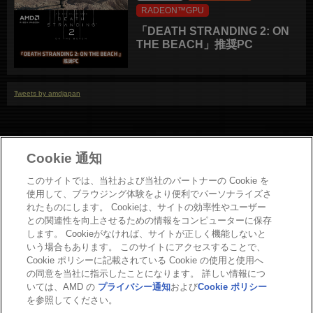
RADEON™GPU
「DEATH STRANDING 2: ON
THE BEACH」推奨PC
Tweets by amdjapan
Cookie 通知
このサイトでは、当社および当社のパートナーの Cookie を
お問い合わせ
使用して、ブラウジング体験をより便利でパーソナライズさ
Copyright
れたものにします。 Cookieは、サイトの効率性やユーザー
との関連性を向上させるための情報をコンピューターに保存
プライバシーポリシー
します。 Cookieがなければ、サイトが正しく機能しないと
Cookieポリシー
いう場合もあります。 このサイトにアクセスすることで、
商標について
Cookie ポリシーに記載されている Cookie の使用と使用へ
法人向けサイトへ
の同意を当社に指示したことになります。 詳しい情報につ
いては、AMD の
プライバシー通知
および
Cookie ポリシー
Cookie の設定
を参照してください。