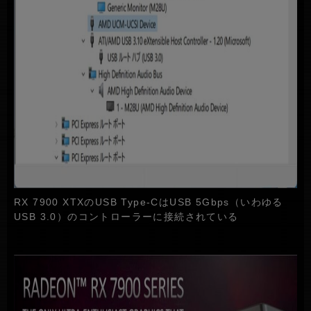
RX 7900 XTXのUSB Type-CはUSB 5Gbps（いわゆる
USB 3.0）のコントローラーに接続されている