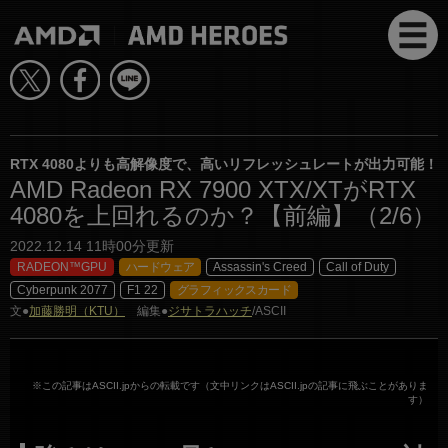
RTX 4080よりも高解像度で、高いリフレッシュレートが出力可能！
AMD Radeon RX 7900 XTX/XTがRTX
4080を上回れるのか？【前編】（2/6）
2022.12.14 11時00分更新
RADEON™GPU
ハードウェア
Assassin's Creed
Call of Duty
Cyberpunk 2077
F1 22
グラフィックスカード
文●
加藤勝明（KTU）
編集●
ジサトラハッチ
/ASCII
※この記事はASCII.jpからの転載です（文中リンクはASCII.jpの記事に飛ぶことがありま
す）