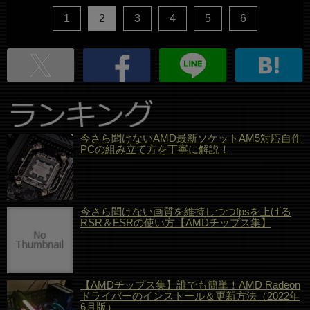
1
2
3
4
5
6
今さら聞けないAMD最新ソケットAM5対応自作
PCの組み立て方を丁寧に解説！
今さら聞けない画質を維持しつつfpsを上げる
RSR＆FSRの使い方【AMDチップス集】
【AMDチップス集】誰でも簡単！AMD Radeon
ドライバーのインストール＆更新方法（2022年
6月版）