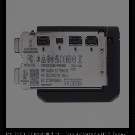
RX 7900 XTXの映像出力：DisplayPort×2＋USB Type-C