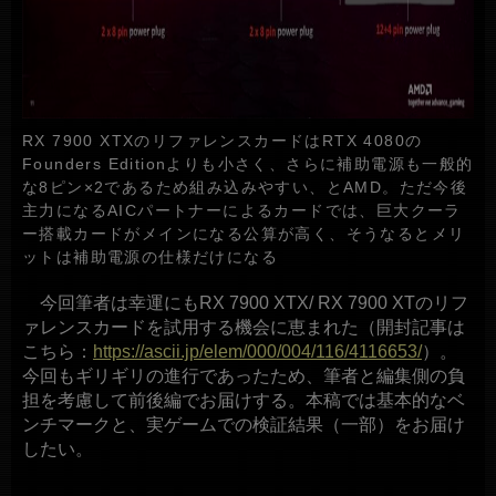
RX 7900 XTXのリファレンスカードはRTX 4080の
Founders Editionよりも小さく、さらに補助電源も一般的
な8ピン×2であるため組み込みやすい、とAMD。ただ今後
主力になるAICパートナーによるカードでは、巨大クーラ
ー搭載カードがメインになる公算が高く、そうなるとメリ
ットは補助電源の仕様だけになる
今回筆者は幸運にもRX 7900 XTX/ RX 7900 XTのリフ
ァレンスカードを試用する機会に恵まれた（開封記事は
こちら：
https://ascii.jp/elem/000/004/116/4116653/
）。
今回もギリギリの進行であったため、筆者と編集側の負
担を考慮して前後編でお届けする。本稿では基本的なベ
ンチマークと、実ゲームでの検証結果（一部）をお届け
したい。